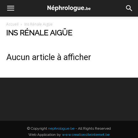
Accueil
Ins Rénale Aigüe
INS RÉNALE AIGÜE
Aucun article à afficher
© Copyright
nephrologue.be
- All Rights Reserved
Web Application by
www.creationsiteinternet.be